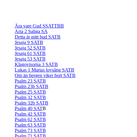
Ära vare Gud SSATTBB
Aria 2 Saliga SA
Detta är mitt bud SATB
Jesaja 9 SATB
Jesaja 52 SATB
J
esaja 61 SATB
Jesaja 53 SATB
Klagovisorna 3 SATB
Lukas 1 Marias lovsång SATB
Om än bergen viker bort SATB
Psalm 23 SATB
Psalm 23b SATB
Psalm 25 SATB
Psalm 32 SATB
Psalm 32b SATB
Psalm 40 SAT
B
Psalm 42 SATB
Psalm 62 SATB
Psalm 63 SATB
Psalm 73 SATB
Psalm 71 SATB