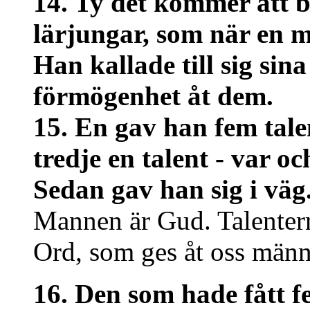
14. Ty det kommer att bl
lärjungar, som när en m
Han kallade till sig sin
förmögenhet åt dem.
15. En gav han fem tale
tredje en talent - var o
Sedan gav han sig i väg
Mannen är Gud. Talenter
Ord, som ges åt oss männi
16. Den som hade fått f