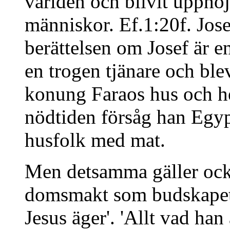
världen och blivit upphöj
människor. Ef.1:20f. Josef
berättelsen om Josef är e
en trogen tjänare och blev
konung Faraos hus och h
nödtiden försåg han Egyp
husfolk med mat.
Men detsamma gäller ock
domsmakt som budskapet f
Jesus äger'. 'Allt vad han