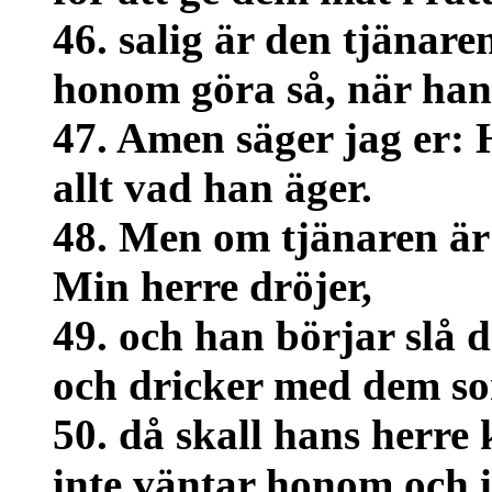
46. salig är den tjänare
honom göra så, när ha
47. Amen säger jag er: 
allt vad han äger.
48. Men om tjänaren är o
Min herre dröjer,
49. och han börjar slå 
och dricker med dem s
50. då skall hans herr
inte väntar honom och i