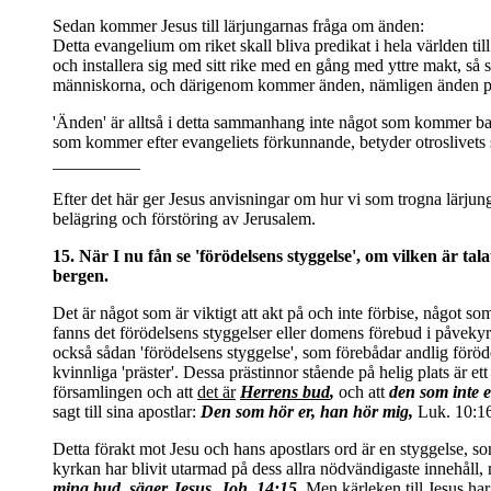
Sedan kommer Jesus till lärjungarnas fråga om änden:
Detta evangelium om riket skall bliva predikat i hela världen til
och installera sig med sitt rike med en gång med yttre makt, så 
människorna, och därigenom kommer änden, nämligen änden på 
'Änden' är alltså i detta sammanhang inte något som kommer bar
som kommer efter evangeliets förkunnande, betyder otroslivets s
__________
Efter det här ger Jesus anvisningar om hur vi som trogna lärjung
belägring och förstöring av Jerusalem.
15. När I nu fån se 'förödelsens styggelse', om vilken är tal
bergen.
Det är något som är viktigt att akt på och inte förbise, något so
fanns det förödelsens styggelser eller domens förebud i påvekyrka
också sådan 'förödelsens styggelse', som förebådar andlig förö
kvinnliga 'präster'. Dessa prästinnor stående på helig plats är et
församlingen och att
det är
Herrens bud
,
och att
den som inte e
sagt till sina apostlar:
Den som hör er, han hör mig,
Luk. 10:16
Detta förakt mot Jesu och hans apostlars ord är en styggelse, so
kyrkan har blivit utarmad på dess allra nödvändigaste innehåll,
mina bud, säger Jesus. Joh. 14:15.
Men kärleken till Jesus har