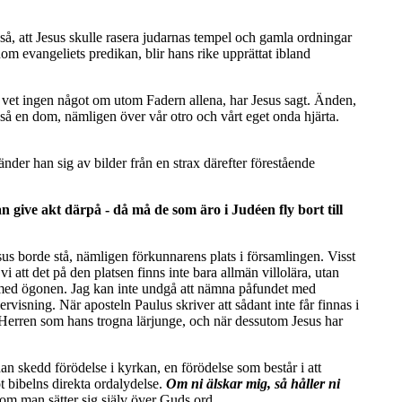
e så, att Jesus skulle rasera judarnas tempel och gamla ordningar
om evangeliets predikan, blir hans rike upprättat ibland
 vet ingen något om utom Fadern allena, har Jesus sagt. Änden,
så en dom, nämligen över vår otro och vårt eget onda hjärta.
nder han sig av bilder från en strax därefter förestående
an give akt därpå - då må de som äro i Judéen fly bort till
esus borde stå, nämligen förkunnarens plats i församlingen. Visst
i att det på den platsen finns inte bara allmän villolära, utan
n med ögonen. Jag kan inte undgå att nämna påfundet med
ervisning. När aposteln Paulus skriver att sådant inte får finnas i
 Herren som hans trogna lärjunge, och när dessutom Jesus har
an skedd förödelse i kyrkan, en förödelse som består i att
t bibelns direkta ordalydelse.
Om ni älskar mig, så håller ni
rsom man sätter sig själv över Guds ord.