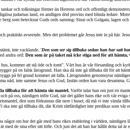
a tankar och tolkningar förmer än Herrens ord och offentligt demonstrerar 
ligiösa judarnas land, en andligen död provins med blinda ledare. Mots
l de berg som betecknar Guds ords sanning: Sinai och Golgata, lagen och e
och praktiskt avseende. Men det problemet går Jesus inte in på här. Jesus
stämt, inte vacklande. '
Den som ser sig tillbaka sedan han har satt han
med andra ord:
Den som är på taket må icke stiga ned för att hämta, 
 hus, kommer att stå öde och tomt". Vårt hus är vår församling och kyrka
ygger på en falsk lärogrund. Han ska då inte gå tillbaka dit för att hämt
om byggs på fel grund kommer att falla. Lärogrunden genomsyrar nämligen
ma nåd, inte samme Jesus och Gud, fastän orden kan vara desamma. Gå i
 tillbaka för att hämta sin mantel.
Varför talar han om just en mante
och på oss, nämligen inför Gud, när det gäller hans rike och vår eviga 
tsmantel, den som förkunnas där nere i huset, då må vi inte vända tillbak
 ska inte gå tillbaka dit, där Kristi rättfärdighet inte predikas som vår e
oss något om hur det går med hans rikes etablering i världen, nämligen 
är med de sina efter sitt löfte. Och just det att han har hållit detta tal