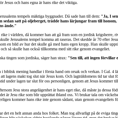
 Jesus och hans egna är hans rike det viktiga.
 Jerusalems tempels mäktiga byggnader. Då sade han till dem:
"Ja, I se
an sedan satt på oljeberget, trädde hans lärjungar fram till honom,
ens ände."
tt rike i världen, då kommer han att gå fram som en jordisk krigsherre, 
en skulle Jerusalems tempel komma att raseras. Det skedde år 70 efter Je
om en bild av hur det skulle gå med hans egen kropp. Han skulle upprätt
 och så skulle han också tillkomma med sitt rike genom evangeliet.
lska tingen som jordiska, säger han strax:
"Sen till, att ingen förvillar
n i biblisk mening handlar i första hand om orsak och verkan. I Gal. 4 lä
 att lagens makt tog slut när Jesus kom. Och lagträldomens tid tar slut
id under lagen tar slut för oss personligen, genom att Jesus kommer till o
ftersom Jesu stora angelägenhet är hans eget rike, då måste ju dessa föd
utan det är Jesu rike som blir upprättat ibland oss. Vi brukar tala om väc
erligen kommer hans rike inte genom sådant, utan genom evangeliets fö
ar det en helt annan anda hos folket. Man tog allvarligt på de eviga tin
gen blir väckelser aldrig bestående någon längre tid, men det brukar bli 