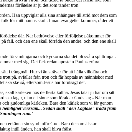
dernas förlåtelse är ju det som tänder tron.
jorden. Han uppviglar alla sina anhängare till strid mot dem som
a folk för mitt namns skull. Innan evangeliet kommer, råder ett
 förödelse där. När bedrövelse eller förföljelse påkommer för
på fall, och den ene skall förråda den andre, och den ene skall
ade församlingarna och kyrkorna ska det bli svåra splittringar.
lemmar med sig. Det fick redan aposteln Paulus erfara.
sätt i trångmål. Hur vi än strävar för att hålla villolära och
e trott på, avfaller från tron och får hoptals av människor med
det ska ske så, eftersom Jesus har förutsagt det.
 skall kärleken hos de flesta kallna. Jesus talar ju här om sitt
rdiska lagar, utan ett sinne som föraktar Guds lag - När man
nna och gudomliga kärleken. Bara den kärlek som vi får genom
s hemlighet verksam... Sedan skall "den Laglöse" träda fram
ll Sanningen rum.'
ag och erkänna sin synd inför Gud. Bara de som älskar
ktig intill änden, han skall bliva frälst.