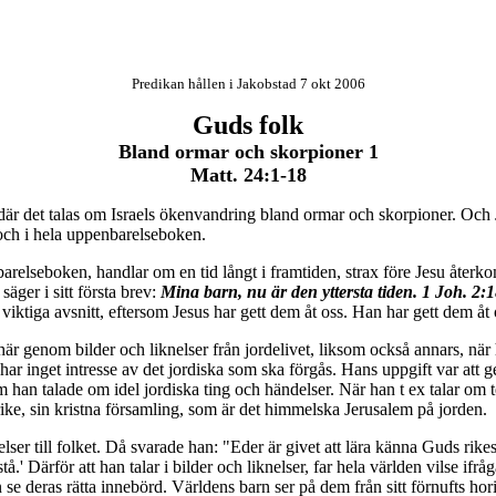
Predikan hållen i Jakobstad 7 okt 2006
Guds folk
Bland ormar och skorpioner 1
Matt. 24:1-18
, där det talas om Israels ökenvandring bland ormar och skorpioner. Och 
och i hela uppenbarelseboken.
arelseboken, handlar om en tid långt i framtiden, strax före Jesu återk
äger i sitt första brev:
Mina barn, nu är den yttersta tiden. 1 Joh. 2:1
 viktiga avsnitt, eftersom Jesus har gett dem åt oss. Han har gett dem åt
r genom bilder och liknelser från jordelivet, liksom också annars, när 
s har inget intresse av det jordiska som ska förgås. Hans uppgift var att 
 om han talade om idel jordiska ting och händelser. När han t ex talar 
ike, sin kristna församling, som är det himmelska Jerusalem på jorden.
ser till folket. Då svarade han: "Eder är givet att lära känna Guds rikes
.' Därför att han talar i bilder och liknelser, far hela världen vilse ifr
se deras rätta innebörd. Världens barn ser på dem från sitt förnufts hori