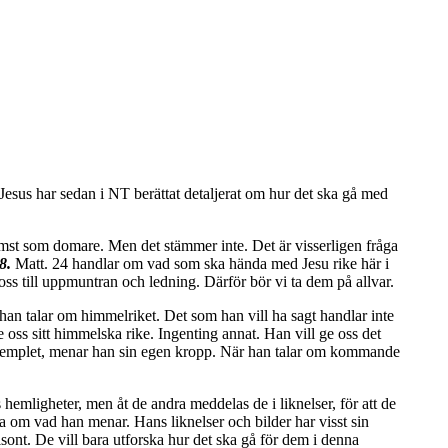
Jesus har sedan i NT berättat detaljerat om hur det ska gå med
omst som domare. Men det stämmer inte. Det är visserligen fråga
8.
Matt. 24 handlar om vad som ska hända med Jesu rike här i
 oss till uppmuntran och ledning. Därför bör vi ta dem på allvar.
han talar om himmelriket. Det som han vill ha sagt handlar inte
ge oss sitt himmelska rike. Ingenting annat. Han vill ge oss det
om templet, menar han sin egen kropp. När han talar om kommande
 hemligheter, men åt de andra meddelas de i liknelser, för att de
åga om vad han menar. Hans liknelser och bilder har visst sin
sont. De vill bara utforska hur det ska gå för dem i denna