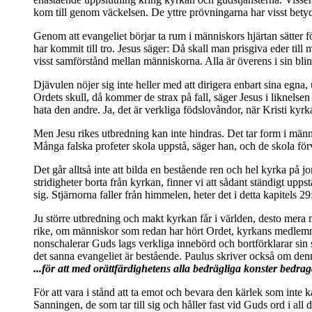
kom till genom väckelsen. De yttre prövningarna har visst betyde
Genom att evangeliet börjar ta rum i människors hjärtan sätter f
har kommit till tro. Jesus säger: Då skall man prisgiva eder till
visst samförstånd mellan människorna. Alla är överens i sin blind
Djävulen nöjer sig inte heller med att dirigera enbart sina egna
Ordets skull, då kommer de strax på fall, säger Jesus i liknels
hata den andre. Ja, det är verkliga födslovåndor, när Kristi kyrka
Men Jesu rikes utbredning kan inte hindras. Det tar form i männ
Många falska profeter skola uppstå, säger han, och de skola för
Det går alltså inte att bilda en bestående ren och hel kyrka på jor
stridigheter borta från kyrkan, finner vi att sådant ständigt upp
sig. Stjärnorna faller från himmelen, heter det i detta kapitels 2
Ju större utbredning och makt kyrkan får i världen, desto mera ma
rike, om människor som redan har hört Ordet, kyrkans medlemmar 
nonschalerar Guds lags verkliga innebörd och bortförklarar si
det sanna evangeliet är bestående. Paulus skriver också om denna
...för att med orättfärdighetens alla bedrägliga konster bedrag
För att vara i stånd att ta emot och bevara den kärlek som inte 
Sanningen, de som tar till sig och håller fast vid Guds ord i all de