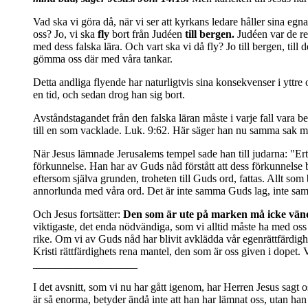
Vad ska vi göra då, när vi ser att kyrkans ledare håller sina egn
oss? Jo, vi ska
fly
bort från Judéen
till bergen.
Judéen var de re
med dess falska lära. Och vart ska vi då fly? Jo till bergen, til
gömma oss där med våra tankar.
Detta andliga flyende har naturligtvis sina konsekvenser i yttre 
en tid, och sedan drog han sig bort.
Avståndstagandet från den falska läran måste i varje fall vara be
till en som vacklade. Luk. 9:62. Här säger han nu samma sak 
När Jesus lämnade Jerusalems tempel sade han till judarna: "Ert
förkunnelse. Han har av Guds nåd förstått att dess förkunnelse b
eftersom själva grunden, troheten till Guds ord, fattas. Allt s
annorlunda med våra ord. Det är inte samma Guds lag, inte sam
Och Jesus fortsätter:
Den som är ute på marken må icke vända
viktigaste, det enda nödvändiga, som vi alltid måste ha med oss 
rike. Om vi av Guds nåd har blivit avklädda vår egenrättfärdighe
Kristi rättfärdighets rena mantel, den som är oss given i dopet. Vi
___________________
I det avsnitt, som vi nu har gått igenom, har Herren Jesus sagt 
är så enorma, betyder ändå inte att han har lämnat oss, utan han 