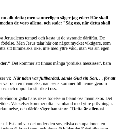
n nu allt detta; men sannerligen säger jag eder: Här skall
 medan de voro allena, och sade: "Säg oss, när detta skall
riva Jerusalems tempel och kasta ut de styrande därifrån. De
su födelse. Men Jesus talar här om något mycket viktigare, som
a sitt himmelska rike, inte med yttre våld, utan via sin egen
 eder."
Det kommer att finnas många 'jordiska messiaser', bara
ser vi:
'När tiden var fullbordad, sände Gud sin Son. . . för att
 för var och en människa, när Jesus kommer till henne genom
ss och upprättar sitt rike i oss.
slovåndor gälla hans rikes födelse in bland oss människor. Det
kelsetider. Väckelser kommer ofta i samband med yttre prövningar.
rkunnelse, och därför säger han strax:
"Detta är allenast
gen. I Estland var det under den sovjetiska ockupationen en
några få kvar i tron, och dessa få bildar det Kristi rike som