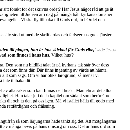
sitt förakt för det skrivna ordet? Har Jesus något råd att ge åt
varigheten till Judéen är i dag på många håll kyrkans domäner
vangeliet. Vi ska fly tillbaka till Guds ord, in i Ordet och
 själv stod ut med de skriftlärdas och fariséernas gudstjänster
den till plogen, han är inte skickad för Guds rike,'
sade Jesus
vad som finnes i hans hus.
Vilket 'hus'?
. Den som nu bildlikt talat är på kyrkans tak står över dess
a det som finns där. Där finns ingenting av värde att hämta,
 allt som sägs. Om vi har olika lärogrund, så menar vi
nte tillbaka dit!
l av alla saker som kan finnas i ett hus? - Manteln är det allra
salighet. Han talar ju i detta kapitel om sådant som berör Guds
a dit och ta den på oss igen. Må vi istället hålla till godo med
nda rättfärdighet och frälsning.
långtifrån så som lärjungarna hade tänkt sig det. Att motgångarna
 är ett av många bevis på hans omsorg om oss. Det är hans ord som