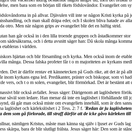
lse, men bara som en början till rikets födslovåndor. Evangeliet om syn
ödslovåndorna in på allvar. Djävulen vill inte se någon Kristi kyrka på 
 misshandling, och man skall dräpa eder, och I skolen bliva hatade av all
a otro. Men när någon grips av evangeliet blir det en häftig strid.
, utan han går också in i den lilla troende gruppen och åstadkommer stor
en om sädesåkrarna, och i detta avsnitt säger han: Då skola många komma 
 etableras i världen.
iskors hjärtan och blir församling och kyrka. Men också inom de etabler
villa många. Dessa falska profeter får t o m majoriteten av kyrkans med
den. Det är därför rentav ett kännetecken på Guds rike, att det är på allt 
står inom kyrkans egna led. Predikanter, präster och biskopar, som vi had
9:de vers, och t o m solen, evangeliet, blir förmörkad. Det är bestämt att 
ssivt blir också avfallet. Jesus säger: Därigenom att laglösheten förökas,
såväl som ledare. Han menar då inte en laglöshet i förhållande till jo
n synd, då går man också miste om evangeliets innehåll, som är den sa
 laglöshet och kärlekslöshet i 2 Tess. 2: 7 f.
'Redan är ju laglösheten
a dem som gå förlorade, till straff därför att de icke gåvo kärleken ti
kallnar, nämligen Kristus, måste man känna sig själv i ljuset av Guds l
ss skärpa, bara de blir slutligt frälsta. Jesus säger här: Den som är stånda