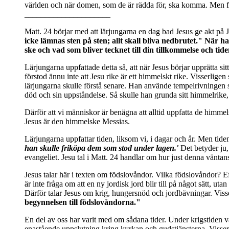
världen och när domen, som de är rädda för, ska komma. Men för
_____________________
Matt. 24 börjar med att lärjungarna en dag bad Jesus ge akt på
icke lämnas sten på sten; allt skall bliva nedbrutet." När h
ske och vad som bliver tecknet till din tillkommelse och tid
Lärjungarna uppfattade detta så, att när Jesus börjar upprätta si
förstod ännu inte att Jesu rike är ett himmelskt rike. Visserlig
lärjungarna skulle förstå senare. Han använde tempelrivningen s
död och sin uppståndelse. Så skulle han grunda sitt himmelrike,
Därför att vi människor är benägna att alltid uppfatta de himme
Jesus är den himmelske Messias.
Lärjungarna uppfattar tiden, liksom vi, i dagar och år. Men tide
han skulle friköpa dem som stod under lagen.'
Det betyder ju,
evangeliet. Jesu tal i Matt. 24 handlar om hur just denna väntanst
Jesus talar här i texten om födslovåndor. Vilka födslovåndor? E
är inte fråga om att en ny jordisk jord blir till på något sätt, 
Därför talar Jesus om krig, hungersnöd och jordbävningar. Viss
begynnelsen till födslovåndorna."
En del av oss har varit med om sådana tider. Under krigstiden v
enastående uppslutning kring kyrkan och gudstjänsterna. Visserli