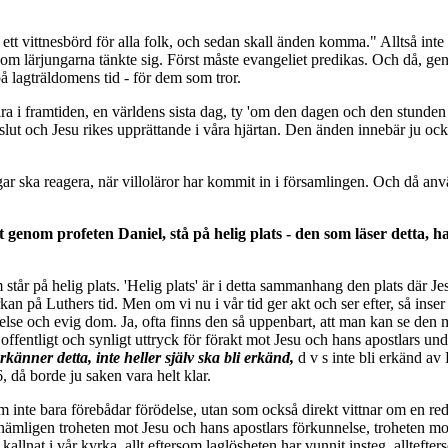
l ett vittnesbörd för alla folk, och sedan skall änden komma." Alltså int
som lärjungarna tänkte sig. Först måste evangeliet predikas. Och då, gen
lagträldomens tid - för dem som tror.
a i framtiden, en världens sista dag, ty 'om den dagen och den stunden
lut och Jesu rikes upprättande i våra hjärtan. Den änden innebär ju ock
ar ska reagera, när villoläror har kommit in i församlingen. Och då anvä
at genom profeten Daniel, stå på helig plats - den som läser detta, h
m står på helig plats. 'Helig plats' är i detta sammanhang den plats där J
n på Luthers tid. Men om vi nu i vår tid ger akt och ser efter, så inser v
delse och evig dom. Ja, ofta finns den så uppenbart, att man kan se de
t offentligt och synligt uttryck för förakt mot Jesu och hans apostlars und
rkänner detta, inte heller själv ska bli erkänd,
d v s inte bli erkänd av
, då borde ju saken vara helt klar.
m inte bara förebådar förödelse, utan som också direkt vittnar om en red
 nämligen troheten mot Jesu och hans apostlars förkunnelse, troheten mo
 kallnat i vår kyrka, allt eftersom laglösheten har vunnit insteg, alltefte