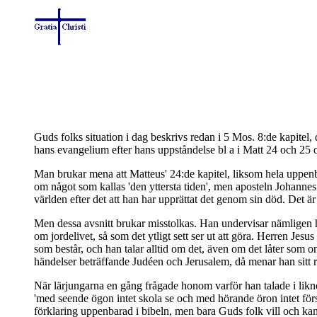
Guds folks situation i dag beskrivs redan i 5 Mos. 8:de kapitel
hans evangelium efter hans uppståndelse bl a i Matt 24 och 25 
Man brukar mena att Matteus' 24:de kapitel, liksom hela uppenb
om något som kallas 'den yttersta tiden', men aposteln Johannes s
världen efter det att han har upprättat det genom sin död. Det är
Men dessa avsnitt brukar misstolkas. Han undervisar nämligen hä
om jordelivet, så som det ytligt sett ser ut att göra. Herren Jesu
som består, och han talar alltid om det, även om det låter som
händelser beträffande Judéen och Jerusalem, då menar han sitt r
När lärjungarna en gång frågade honom varför han talade i liknel
'med seende ögon intet skola se och med hörande öron intet förstå
förklaring uppenbarad i bibeln, men bara Guds folk vill och kan 