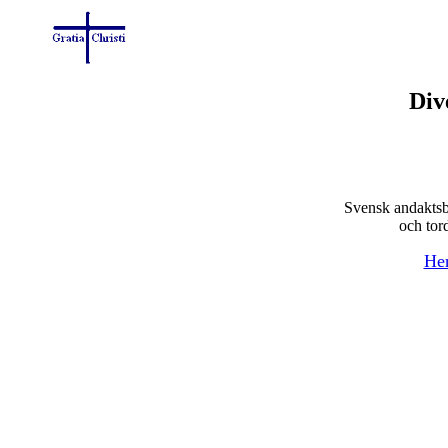
Div
Svensk andaktsb
och tor
Her