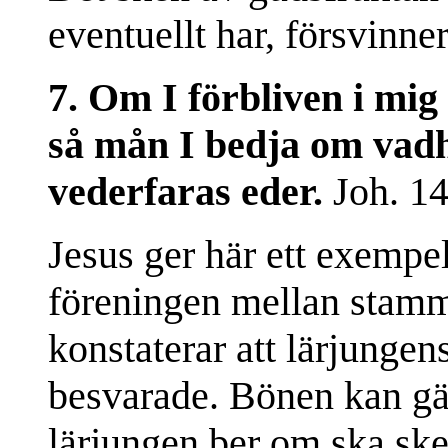
eventuellt har, försvinne
7. Om I förbliven i mig
så mån I bedja om vadhel
vederfaras eder.
Joh. 14
Jesus ger här ett exemp
föreningen mellan stam
konstaterar att lärjungen
besvarade. Bönen kan gä
lärjungen ber om ska ske