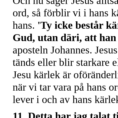
Och nu säger Jesus alltså
ord, så förblir vi i hans k
hans.
'Ty icke består kä
Gud, utan däri, att han 
aposteln Johannes. Jesus 
tänds eller blir starkare 
Jesu kärlek är oföränder
när vi tar vara på hans or
lever i och av hans kärle
11. Detta har jag talat ti