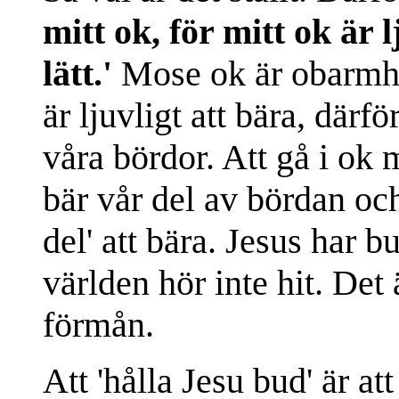
mitt ok, för mitt ok är 
lätt.'
Mose ok är obarmhä
är ljuvligt att bära, därfö
våra bördor. Att gå i ok 
bär vår del av bördan och
del' att bära. Jesus har bu
världen hör inte hit. Det 
förmån.
Att 'hålla Jesu bud' är at