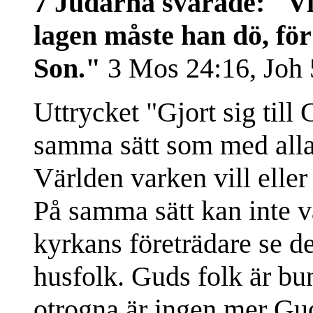
7 Judarna svarade: "Vi 
lagen måste han dö, för 
Son."
3 Mos 24:16, Joh 
Uttrycket "Gjort sig till
samma sätt som med alla 
Världen varken vill elle
På samma sätt kan inte vä
kyrkans företrädare se d
husfolk. Guds folk är bu
otrogna är ingen mer Gu