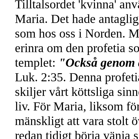
Tilltalsordet 'kvinna' anv
Maria. Det hade antagli
som hos oss i Norden. Me
erinra om den profetia s
templet:
"Också genom di
Luk. 2:35. Denna profeti
skiljer vårt köttsliga si
liv. För Maria, liksom fö
mänskligt att vara stolt
redan tidigt börja vänja s