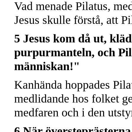
Vad menade Pilatus, med 
Jesus skulle förstå, att P
5 Jesus kom då ut, klä
purpurmanteln, och Pila
människan!"
Kanhända hoppades Pilat
medlidande hos folket ge
medfaren och i den utsty
6 När översteprästerna 