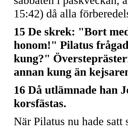
sabbaten i påskveckan, al
15:42) då alla förberedel
15 De skrek: "Bort med
honom!" Pilatus frågad
kung?" Överstepräster
annan kung än kejsare
16 Då utlämnade han Jes
korsfästas.
När Pilatus nu hade satt