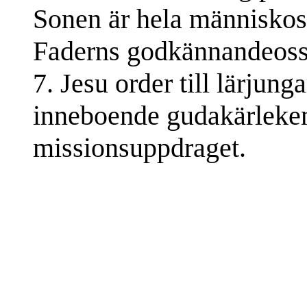
Sonen är hela människoslä
Faderns godkännandeoss 
7. Jesu order till lärjun
inneboende gudakärleken 
missionsuppdraget.