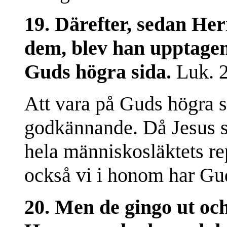
19. Därefter, sedan He
dem, blev han upptagen
Guds högra sida.
Luk. 24
Att vara på Guds högra si
godkännande. Då Jesus s
hela människosläktets rep
också vi i honom har G
20. Men de gingo ut oc