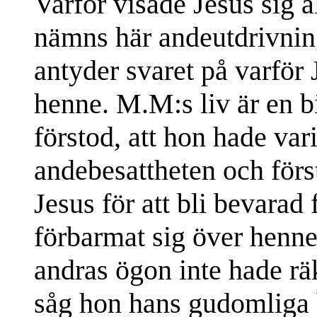
Varför visade Jesus sig a
nämns här andeutdrivnin
antyder svaret på varför J
henne. M.M:s liv är en b
förstod, att hon hade vari
andebesattheten och förs
Jesus för att bli bevarad 
förbarmat sig över henne
andras ögon inte hade rä
såg hon hans gudomliga 