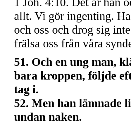
1 Joh. 4:10. Det är han 
allt. Vi gör ingenting. H
och oss och drog sig inte
frälsa oss från våra synde
51. Och en ung man, klä
bara kroppen, följde e
tag i.
52. Men han lämnade li
undan naken.