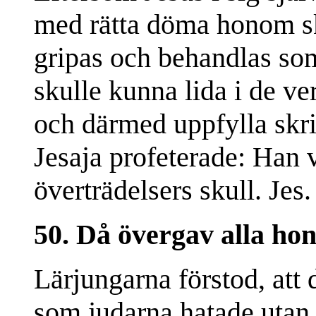
med rätta döma honom sk
gripas och behandlas som 
skulle kunna lida i de ver
och därmed uppfylla skri
Jesaja profeterade: Han v
överträdelsers skull. Jes.
50. Då övergav alla ho
Lärjungarna förstod, att d
som judarna hatade utan