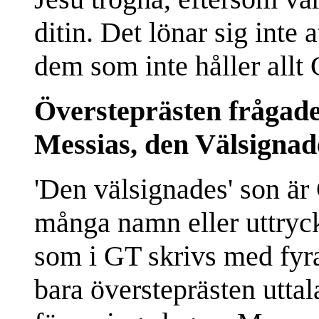
ditin. Det lönar sig inte 
dem som inte håller allt
Översteprästen frågad
Messias, den Välsignad
'Den välsignades' son ä
många namn eller uttryc
som i GT skrivs med fyr
bara översteprästen uttal