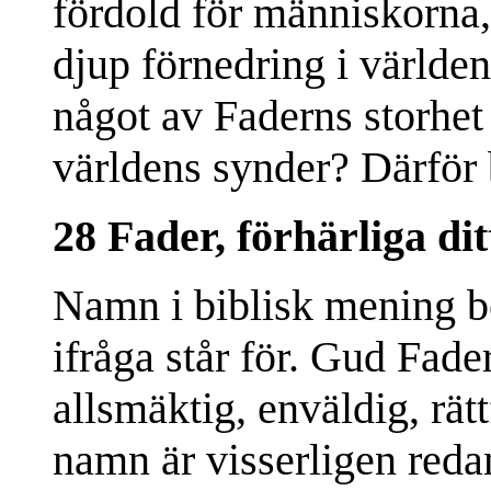
fördold för människorna,
djup förnedring i världe
något av Faderns storhet
världens synder? Därför 
28 Fader, förhärliga di
Namn i biblisk mening b
ifråga står för. Gud Fade
allsmäktig, enväldig, rät
namn är visserligen redan