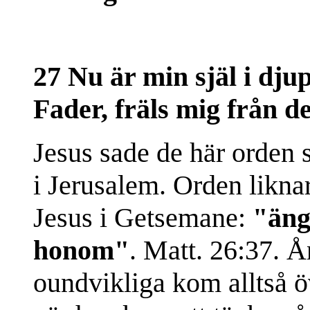
27 Nu är min själ i dju
Fader, fräls mig från 
Jesus sade de här orden st
i Jerusalem. Orden likn
Jesus i Getsemane:
"äng
honom"
. Matt. 26:37. Å
oundvikliga kom alltså ö