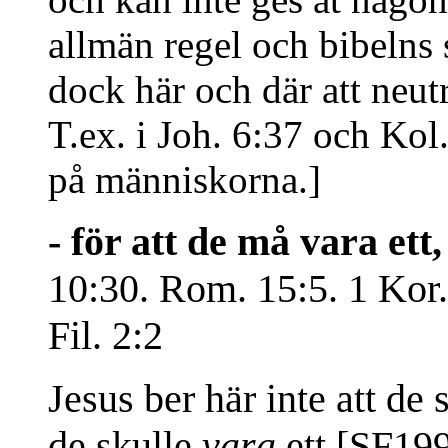
allmän regel och bibelns
dock här och där att neu
T.ex. i Joh. 6:37 och Kol.
på människorna.]
- för att de må vara ett,
10:30. Rom. 15:5. 1 Kor. 
Fil. 2:2
Jesus ber här inte att de 
de skulle
vara
ett [SF19