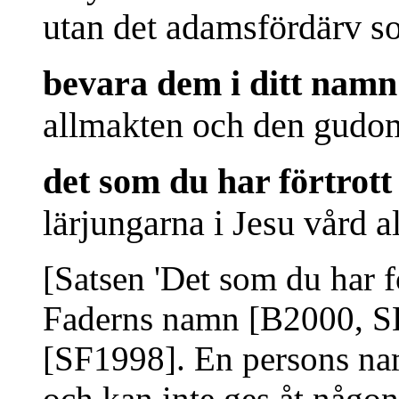
utan det adamsfördärv s
bevara dem i ditt namn
allmakten och den gudom
det som du har förtrott
lärjungarna i Jesu vård all
[Satsen 'Det som du har fö
Faderns namn [B2000, SK
[SF1998]. En persons nam
och kan inte ges åt någon