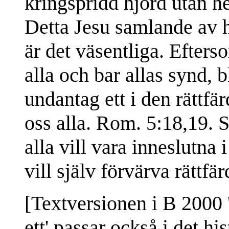
kringspridd hjord utan he
Detta Jesu samlande av 
är det väsentliga. Efters
alla och bar allas synd, 
undantag ett i den rättfä
oss alla. Rom. 5:18,19. S
alla vill vara inneslutna 
vill själv förvärva rättfä
[Textversionen i B 2000 'J
ett' passar också i det h