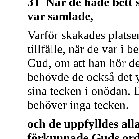
31 När de hade bett 
var samlade,
Varför skakades platsen
tillfälle, när de var i 
Gud, om att han hör d
behövde de också det y
sina tecken i onödan. 
behöver inga tecken.
och de uppfylldes all
förkunnade Guds ord