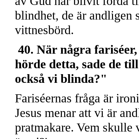
av Gud har blivit förda t
blindhet, de är andligen 
vittnesbörd.
40. När några fariséer,
hörde detta, sade de t
också vi blinda?"
Fariséernas fråga är iron
Jesus menar att vi är and
pratmakare. Vem skulle va