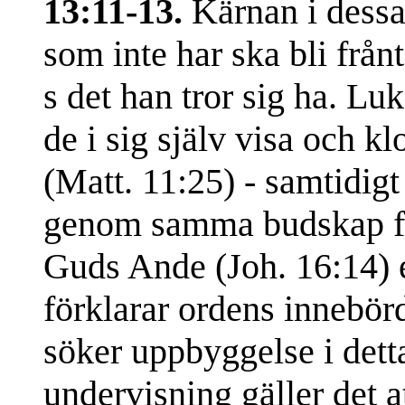
13:11-13.
Kärnan i dessa
som inte har ska bli från
s det han tror sig ha. Luk
de i sig själv visa och k
(Matt. 11:25) - samtidig
genom samma budskap få
Guds Ande (Joh. 16:14) e
förklarar ordens innebör
söker uppbyggelse i det
undervisning gäller det at