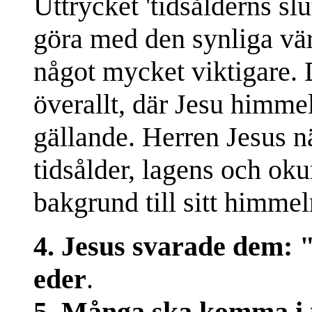
Uttrycket 'tidsålderns slu
göra med den synliga värl
något mycket viktigare. 
överallt, där Jesu himmel
gällande. Herren Jesus 
tidsålder, lagens och ok
bakgrund till sitt himmelr
4. Jesus svarade dem: "S
eder
.
5. Många ska komma i 