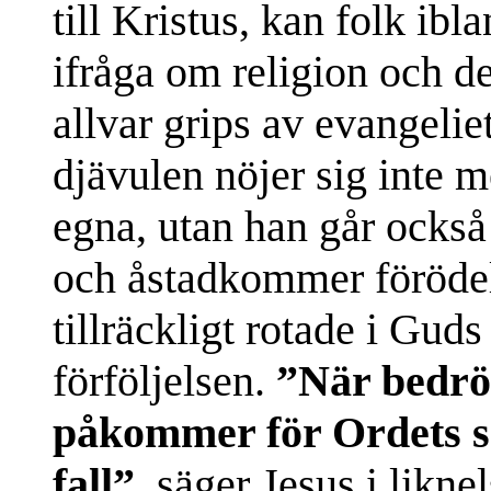
till Kristus, kan folk ib
ifråga om religion och d
allvar grips av evangeliet
djävulen nöjer sig inte m
egna, utan han går också 
och åstadkommer förödel
tillräckligt rotade i Gud
förföljelsen.
”När bedröv
påkommer för Ordets s
fall”
, säger Jesus i likn