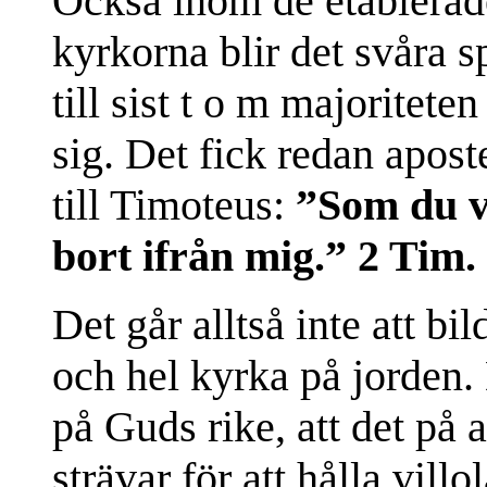
Också inom de etablerad
kyrkorna blir det svåra sp
till sist t o m majorite
sig. Det fick redan apost
till Timoteus:
”Som du ve
bort ifrån mig.” 2 Tim. 
Det går alltså inte att bi
och hel kyrka på jorden.
på Guds rike, att det på a
strävar för att hålla villo