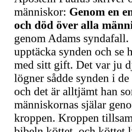
människor:
Genom en en
och död över alla männ
genom Adams syndafall. Oc
upptäcka synden och se h
med sitt gift. Det var ju
lögner sådde synden i de 
och det är alltjämt han s
människornas själar geno
kroppen. Kroppen tillsa
bibeln köttet, och köttet