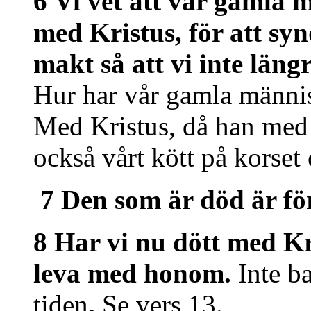
6 Vi vet att vår gamla m
med Kristus, för att sy
makt så att vi inte läng
Hur har vår gamla människ
Med Kristus, då han med 
också vårt kött på korset
7 Den som är död är fö
8 Har vi nu dött med Kri
leva med honom.
Inte b
tiden
.
Se vers 13.