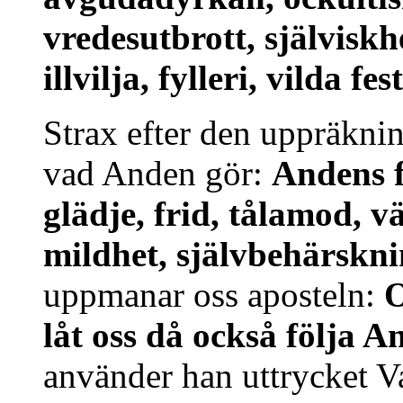
vredesutbrott, själviskhe
illvilja, fylleri, vilda f
Strax efter den uppräkni
vad Anden gör:
Andens f
glädje, frid, tålamod, v
mildhet, självbehärskn
uppmanar oss aposteln:
O
låt oss då också följa A
använder han uttrycket V