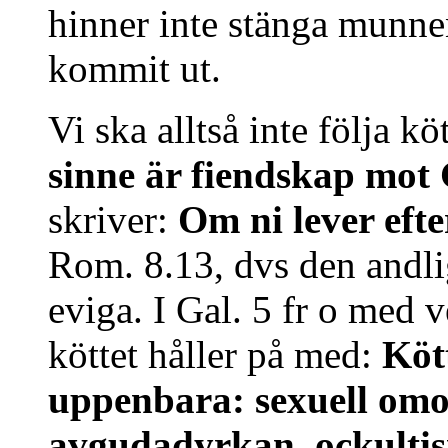
hinner inte stänga munne
kommit ut.
Vi ska alltså inte följa kö
sinne är fiendskap mot
skriver:
Om ni lever efte
Rom. 8.13, dvs den andli
eviga. I Gal. 5 fr o med 
köttet håller på med:
Köt
uppenbara: sexuell omor
avgudadyrkan, ockultism